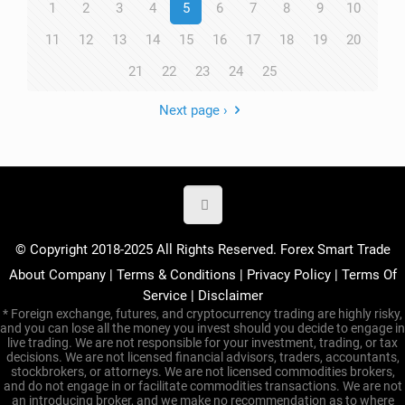
1
2
3
4
5
6
7
8
9
10
11
12
13
14
15
16
17
18
19
20
21
22
23
24
25
Next page ›
© Copyright 2018-2025 All Rights Reserved. Forex Smart Trade
About Company
|
Terms & Conditions
|
Privacy Policy
|
Terms Of
Service
|
Disclaimer
* Foreign exchange, futures, and cryptocurrency trading are highly risky,
and you can lose all the money you invest should you decide to engage in
live trading. We are not responsible for your investment, trading, or tax
decisions. We are not licensed financial advisors, traders, accountants,
stockbrokers, or attorneys. We are not licensed commodities brokers,
and do not engage in or facilitate commodities transactions. We are not
an introducing broker, and we make no recommendation as to where