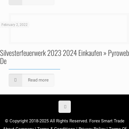
February 2, 2022
Silvesterfeuerwerk 2023 2024 Einkaufen » Pyroweb
De
Read more
© Copyright 2018-2025 All Rights Reserved. Forex Smart Trade