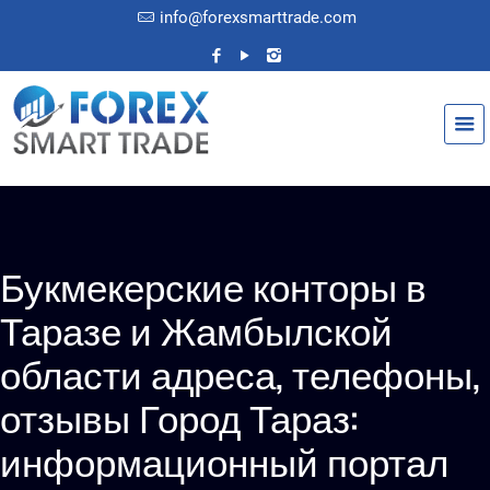
info@forexsmarttrade.com
Букмекерские конторы в
Таразе и Жамбылской
области адреса, телефоны,
отзывы Город Тараз:
информационный портал