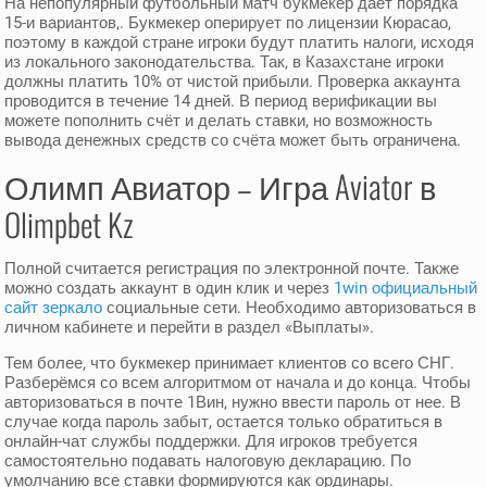
На непопулярный футбольный матч букмекер дает порядка
15-и вариантов,. Букмекер оперирует по лицензии Кюрасао,
поэтому в каждой стране игроки будут платить налоги, исходя
из локального законодательства. Так, в Казахстане игроки
должны платить 10% от чистой прибыли. Проверка аккаунта
проводится в течение 14 дней. В период верификации вы
можете пополнить счёт и делать ставки, но возможность
вывода денежных средств со счёта может быть ограничена.
Олимп Авиатор – Игра Aviator в
Olimpbet Kz
Полной считается регистрация по электронной почте. Также
можно создать аккаунт в один клик и через
1win официальный
сайт зеркало
социальные сети. Необходимо авторизоваться в
личном кабинете и перейти в раздел «Выплаты».
Тем более, что букмекер принимает клиентов со всего СНГ.
Разберёмся со всем алгоритмом от начала и до конца. Чтобы
авторизоваться в почте 1Вин, нужно ввести пароль от нее. В
случае когда пароль забыт, остается только обратиться в
онлайн-чат службы поддержки. Для игроков требуется
самостоятельно подавать налоговую декларацию. По
умолчанию все ставки формируются как ординары.