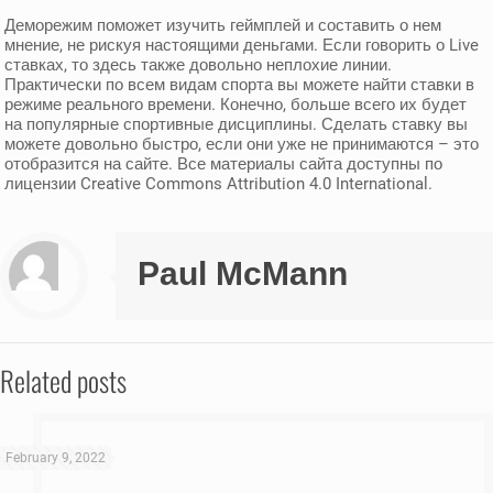
Деморежим поможет изучить геймплей и составить о нем
мнение, не рискуя настоящими деньгами. Если говорить о Live
ставках, то здесь также довольно неплохие линии.
Практически по всем видам спорта вы можете найти ставки в
режиме реального времени. Конечно, больше всего их будет
на популярные спортивные дисциплины. Сделать ставку вы
можете довольно быстро, если они уже не принимаются – это
отобразится на сайте. Все материалы сайта доступны по
лицензии Creative Commons Attribution 4.0 International.
Paul McMann
Related posts
February 9, 2022