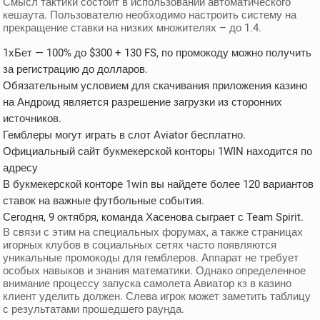
Смысл тактики состоит в использовании автоматического
кешаута. Пользователю необходимо настроить систему на
прекращение ставки на низких множителях – до 1.4.
1хБет — 100% до $300 + 130 FS, по промокоду можно получить
за регистрацию до долларов.
Обязательным условием для скачивания приложения казино
на Андроид является разрешение загрузки из сторонних
источников.
Гемблеры могут играть в слот Aviator бесплатно.
Официальный сайт букмекерской конторы 1WIN находится по
адресу
В букмекерской конторе 1win вы найдете более 120 вариантов
ставок на важные футбольные события.
Сегодня, 9 октября, команда Хасенова сыграет с Team Spirit.
В связи с этим на специальных форумах, а также страницах
игорных клубов в социальных сетях часто появляются
уникальные промокоды для гемблеров. Аппарат не требует
особых навыков и знания математики. Однако определенное
внимание процессу запуска самолета Авиатор кз в казино
клиент уделить должен. Слева игрок может заметить таблицу
с результатами прошедшего раунда.