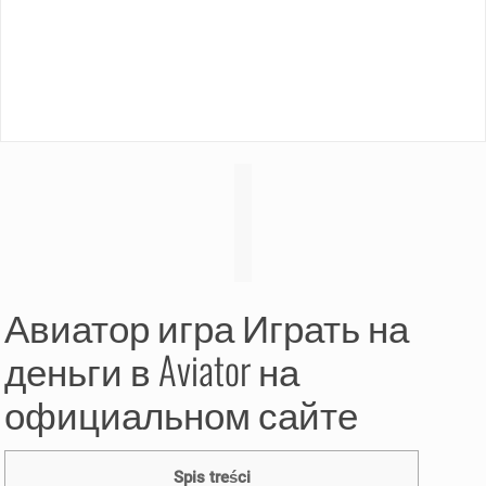
Авиатор игра Играть на
деньги в Aviator на
официальном сайте
Spis treści