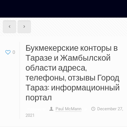
Букмекерские конторы в
0
Таразе и Жамбылской
области адреса,
телефоны, отзывы Город
Тараз: информационный
портал
Paul McMann
December 27,
Published by
at
2021