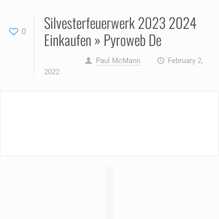
Silvesterfeuerwerk 2023 2024
0
Einkaufen » Pyroweb De
Paul McMann
February 2,
Published by
at
2022