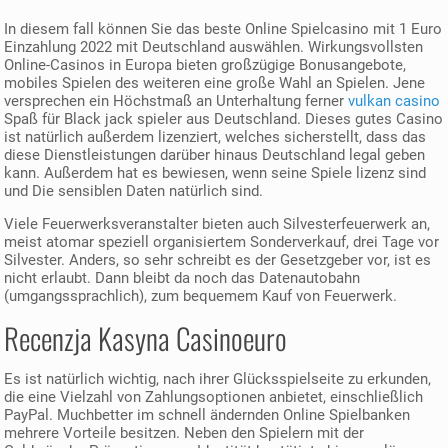
In diesem fall können Sie das beste Online Spielcasino mit 1 Euro
Einzahlung 2022 mit Deutschland auswählen. Wirkungsvollsten
Online-Casinos in Europa bieten großzügige Bonusangebote,
mobiles Spielen des weiteren eine große Wahl an Spielen. Jene
versprechen ein Höchstmaß an Unterhaltung ferner
vulkan casino
Spaß für Black jack spieler aus Deutschland. Dieses gutes Casino
ist natürlich außerdem lizenziert, welches sicherstellt, dass das
diese Dienstleistungen darüber hinaus Deutschland legal geben
kann. Außerdem hat es bewiesen, wenn seine Spiele lizenz sind
und Die sensiblen Daten natürlich sind.
Viele Feuerwerksveranstalter bieten auch Silvesterfeuerwerk an,
meist atomar speziell organisiertem Sonderverkauf, drei Tage vor
Silvester. Anders, so sehr schreibt es der Gesetzgeber vor, ist es
nicht erlaubt. Dann bleibt da noch das Datenautobahn
(umgangssprachlich), zum bequemem Kauf von Feuerwerk.
Recenzja Kasyna Casinoeuro
Es ist natürlich wichtig, nach ihrer Glücksspielseite zu erkunden,
die eine Vielzahl von Zahlungsoptionen anbietet, einschließlich
PayPal. Muchbetter im schnell ändernden Online Spielbanken
mehrere Vorteile besitzen. Neben den Spielern mit der