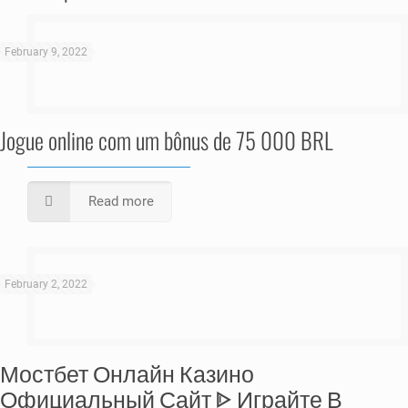
February 9, 2022
Jogue online com um bônus de 75 000 BRL
Read more
February 2, 2022
Мостбет Онлайн Казино
Официальный Сайт ᐈ Играйте В