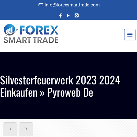
info@forexsmarttrade.com
Silvesterfeuerwerk 2023 2024
Einkaufen » Pyroweb De