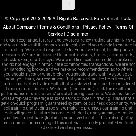
© Copyright 2018-2025 All Rights Reserved. Forex Smart Trade
About Company
|
Terms & Conditions
|
Privacy Policy
|
Terms Of
Service
|
Disclaimer
* Foreign exchange, futures, and cryptocurrency trading are highly risky,
and you can lose all the money you invest should you decide to engage in
live trading. We are not responsible for your investment, trading, or tax
decisions. We are not licensed financial advisors, traders, accountants,
stockbrokers, or attorneys. We are not licensed commodities brokers,
and do not engage in or facilitate commodities transactions. We are not
an introducing broker, and we make no recommendation as to where
you should invest or what broker you should trade with. As you apply
what you learn, we recommend that you seek advice from licensed
professionals. Any trade results that we show should not be considered
typical of our students. We do not (and cannot) track the results or
performance of our students’ private trading accounts. We do not know
what a typical or average student earns or loses in trading. This is not a
get-rich-quick program, guaranteed system, or business opportunity. We
sell training and trading tools. We make no promises our training and
tools will generate future income for students, and you may not make
your investment back (including your investment in this training). Any
redistribution or recording of this material is strictly prohibited without
advanced written permission.