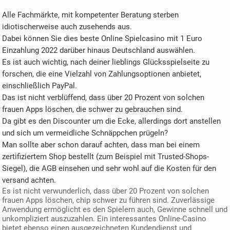
Alle Fachmärkte, mit kompetenter Beratung sterben
idiotischerweise auch zusehends aus.
Dabei können Sie dies beste Online Spielcasino mit 1 Euro
Einzahlung 2022 darüber hinaus Deutschland auswählen.
Es ist auch wichtig, nach deiner lieblings Glücksspielseite zu
forschen, die eine Vielzahl von Zahlungsoptionen anbietet,
einschließlich PayPal.
Das ist nicht verblüffend, dass über 20 Prozent von solchen
frauen Apps löschen, die schwer zu gebrauchen sind.
Da gibt es den Discounter um die Ecke, allerdings dort anstellen
und sich um vermeidliche Schnäppchen prügeln?
Man sollte aber schon darauf achten, dass man bei einem
zertifiziertem Shop bestellt (zum Beispiel mit Trusted-Shops-
Siegel), die AGB einsehen und sehr wohl auf die Kosten für den
versand achten.
Es ist nicht verwunderlich, dass über 20 Prozent von solchen
frauen Apps löschen, chip schwer zu führen sind. Zuverlässige
Anwendung ermöglicht es den Spielern auch, Gewinne schnell und
unkompliziert auszuzahlen. Ein interessantes Online-Casino
bietet ebenso einen ausgezeichneten Kundendienst und