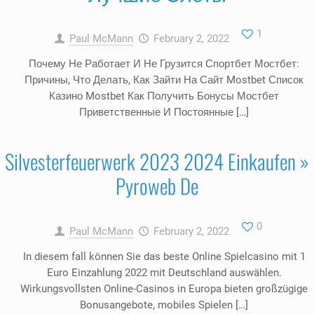
1
Paul McMann
February 2, 2022
Почему Не Работает И Не Грузится Спортбет Мостбет:
Причины, Что Делать, Как Зайти На Сайт Mostbet Список
Казино Mostbet Как Получить Бонусы Мостбет
Приветственные И Постоянные […]
Silvesterfeuerwerk 2023 2024 Einkaufen »
Pyroweb De
0
Paul McMann
February 2, 2022
In diesem fall können Sie das beste Online Spielcasino mit 1
Euro Einzahlung 2022 mit Deutschland auswählen.
Wirkungsvollsten Online-Casinos in Europa bieten großzügige
Bonusangebote, mobiles Spielen […]