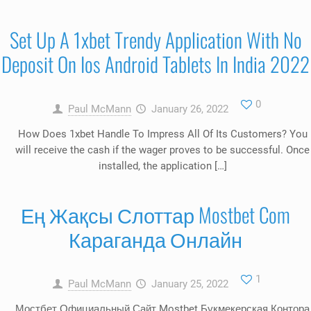
Set Up A 1xbet Trendy Application With No
Deposit On Ios Android Tablets In India 2022
0
Paul McMann
January 26, 2022
How Does 1xbet Handle To Impress All Of Its Customers? You
will receive the cash if the wager proves to be successful. Once
installed, the application […]
Ең Жақсы Слоттар Mostbet Com
Караганда Онлайн
1
Paul McMann
January 25, 2022
Мостбет Официальный Сайт Mostbet Букмекерская Контора