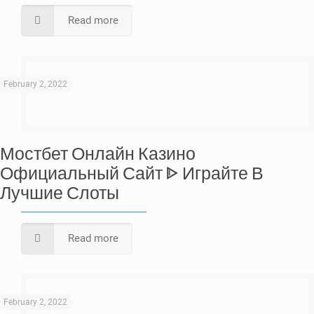
Read more
February 2, 2022
Мостбет Онлайн Казино
Официальный Сайт ᐈ Играйте В
Лучшие Слоты
Read more
February 2, 2022