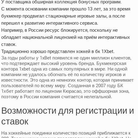
У поставщика обширная коллекция бонусных программ.
С момента основании компании прошло 13 лет, за это время
букмекер продвигал стационарные игровые залы, а после
перешел к развитию интерактивного сервиса.
Например, в России ресурс блокируется, поскольку не
обладает национальной лицензией на приём интерактивных
ставок.
Традиционно хорошо представлен хоккей в бк 1Хbet.
За годы работы у 1xBet появился не один миллион клиентов,
что подтверждает высокий уровень бренда. Букмекерская
контора 1xbet одна из самых популярных в мире. Ни одной
компании не удалось обогнать её по количеству игроков и
известности. Это одна из немногих контор, которая принимает
пользователей по всему миру. Созданная в 2007 году БК
1хбет работает по лицензии Кюрасао, это оффшорная зона,
поэтому в России компания считается нелегальной.
Возможности для регистрации и
ставок
На хоккейные поединки количество позиций приближается к