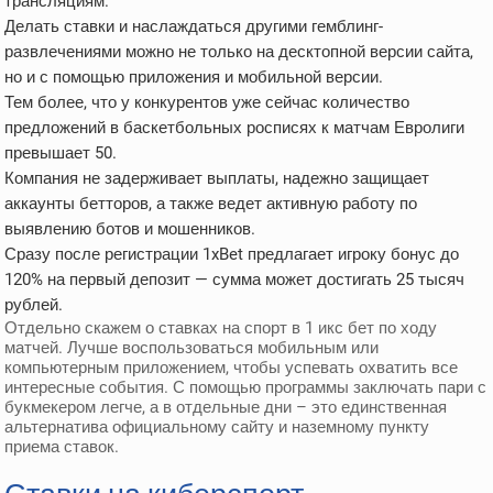
трансляциям.
Делать ставки и наслаждаться другими гемблинг-
развлечениями можно не только на десктопной версии сайта,
но и с помощью приложения и мобильной версии.
Тем более, что у конкурентов уже сейчас количество
предложений в баскетбольных росписях к матчам Евролиги
превышает 50.
Компания не задерживает выплаты, надежно защищает
аккаунты бетторов, а также ведет активную работу по
выявлению ботов и мошенников.
Сразу после регистрации 1xBet предлагает игроку бонус до
120% на первый депозит — сумма может достигать 25 тысяч
рублей.
Отдельно скажем о ставках на спорт в 1 икс бет по ходу
матчей. Лучше воспользоваться мобильным или
компьютерным приложением, чтобы успевать охватить все
интересные события. С помощью программы заключать пари с
букмекером легче, а в отдельные дни – это единственная
альтернатива официальному сайту и наземному пункту
приема ставок.
Ставки на киберспорт