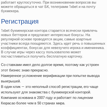
работает круглосуточно. При возникновении вопросов вы
можете обращаться в чат БК, телеграмм 1xbet и на почту
букмекера.
Регистрация
1xbet букмекерская контора старается всячески привлечь
новых беттеров и предлагает интересные бонусы. На
регулярной основе проводятся акции, самые азартные
участники всегда поощряются. Здесь идет речь о повышенных
коэффициентах, бонусах для невезучего игрока и именинника.
В случае игры через кассу пользователю может
посчастливиться получить бесплатную карточку.
Со ставками имел дело долгое время, поэтому как устроен
этот бизнес знаю прекрасно.
Намеренное усложнение верификации при попытке вывода
выигрышей.
В один клик — это неполный способ регистрации, его чаще
используют для знакомства с букмекерской конторой.
Компания основана в 2007 году и работает по лицензии
Кюрасао более чем в 50 странах мира.