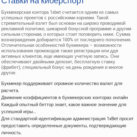
Букмекерская контора 1xbet считается одним из самых
успешных проектов с российскими корнями. Такой
стремительный взлет был основан на широко проводимой
рекламной политике, шикарной бонусной программе и другим
сильным сторонам, о которых стоит поговорить ниже. Сумма
вознаграждения добирается 100% от последнего пополнения.
Отличительная особенностей букмекера – возможности
использования промокодов также регистрации или ддя
активных клиентов, еще имеющих учетную запись. Они
обеспечивают двойными депозит, бесплатную ставку
(фрибет), специальный бонус на день рождения и многое
другое.
Букмекер поддерживает огромное количество валют для
расчета.
Движение коэффициентов в букмекерских конторах онлайн
Каждый опытный беттор знает, какое важное значение для
успешной игры…
Для стандартной идентификации администрация 1xBet просит
предоставить определенные документы, подтверждающие
личность.