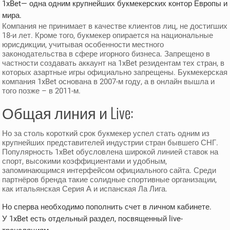
1xBet— одна одним крупнейших букмекерских контор Европы и
мира.
Компания не принимает в качестве клиентов лиц, не достигших
18-и лет. Кроме того, букмекер опирается на национальные
юрисдикции, учитывая особенности местного
законодательства в сфере игорного бизнеса. Запрещено в
частности создавать аккаунт на 1xBet резидентам тех стран, в
которых азартные игры официально запрещены. Букмекерская
компания 1xBet основана в 2007-м году, а в онлайн вышла и
того позже – в 2011-м.
Общая линия и Live:
Но за столь короткий срок букмекер успел стать одним из
крупнейших представителей индустрии стран бывшего СНГ.
Популярность 1xBet обусловлена широкой линией ставок на
спорт, высокими коэффициентами и удобным,
запоминающимся интерфейсом официального сайта. Среди
партнёров бренда такие солидные спортивные организации,
как итальянская Серия А и испанская Ла Лига.
Но сперва необходимо пополнить счет в личном кабинете.
У 1xBet есть отдельный раздел, посвященный live-